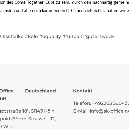
nsor des Come Together Cups zu sein, durch den nachhaltig gemeinn
ächsten und alle noch kommenden CTCs und vielleicht schaffen wir es
 #schalke #köln #equality #fußball #guterzweck
-Office Deutschland
Kontakt
bH
Telefon: +492203 59043
ptstraße 181, 51143 Köln
E-Mail: info@sk-office.n
pold-Böhm-Strasse
12
,
0 Wien