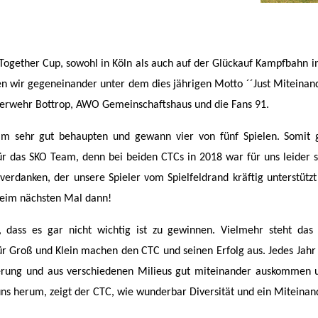
Together Cup, sowohl in Köln als auch auf der Glückauf Kampfbahn i
 wir gegeneinander unter dem dies jährigen Motto ´´Just Miteinand
uerwehr Bottrop, AWO Gemeinschaftshaus und die Fans 91.
m sehr gut behaupten und gewann vier von fünf Spielen. Somit 
r das SKO Team, denn bei beiden CTCs in 2018 war für uns leider s
rdanken, der unsere Spieler vom Spielfeldrand kräftig unterstützt 
Beim nächsten Mal dann!
dass es gar nicht wichtig ist zu gewinnen. Vielmehr steht das 
r Groß und Klein machen den CTC und seinen Erfolg aus. Jedes Jahr
tierung und aus verschiedenen Milieus gut miteinander auskommen 
uns herum, zeigt der CTC, wie wunderbar Diversität und ein Miteinan